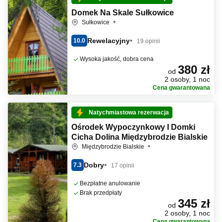
Domek Na Skale Sułkowice
Sułkowice
Rewelacyjny
10.0
19 opinii
Wysoka jakość, dobra cena
380 zł
od
2 osoby, 1 noc
Cena gwarantowana
Natychmiastowa rezerwacja
Ośrodek Wypoczynkowy I Domki
Cicha Dolina Międzybrodzie Bialskie
Międzybrodzie Bialskie
Dobry
7.3
17 opinii
Bezpłatne anulowanie
Brak przedpłaty
345 zł
od
2 osoby, 1 noc
Cena gwarantowana