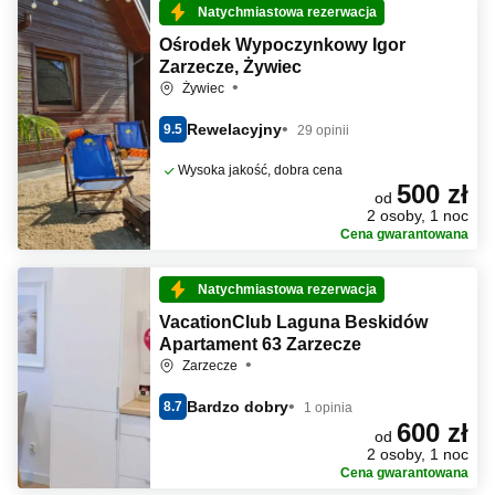
Natychmiastowa rezerwacja
Ośrodek Wypoczynkowy Igor
Zarzecze, Żywiec
Żywiec
Rewelacyjny
9.5
29 opinii
Wysoka jakość, dobra cena
500 zł
od
2 osoby, 1 noc
Cena gwarantowana
Natychmiastowa rezerwacja
VacationClub Laguna Beskidów
Apartament 63 Zarzecze
Zarzecze
Bardzo dobry
8.7
1 opinia
600 zł
od
2 osoby, 1 noc
Cena gwarantowana