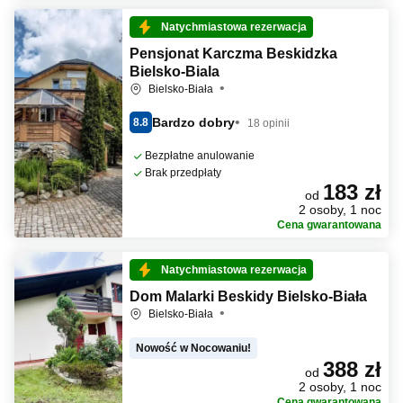
Natychmiastowa rezerwacja
Pensjonat Karczma Beskidzka
Bielsko-Biala
Bielsko-Biała
Bardzo dobry
8.8
18 opinii
Bezpłatne anulowanie
Brak przedpłaty
183 zł
od
2 osoby, 1 noc
Cena gwarantowana
Natychmiastowa rezerwacja
Dom Malarki Beskidy Bielsko-Biała
Bielsko-Biała
Nowość w Nocowaniu!
388 zł
od
2 osoby, 1 noc
Cena gwarantowana