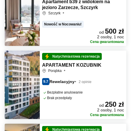
Apartament b39 z widokiem na
jezioro Zarzecze, Szczyrk
Szczyrk
Nowość w Nocowaniu!
500 zł
od
2 osoby, 1 noc
Cena gwarantowana
Natychmiastowa rezerwacja
APARTAMENT KOZUBNIK
Porąbka
Rewelacyjny
9.7
2 opinie
Bezpłatne anulowanie
Brak przedpłaty
250 zł
od
2 osoby, 1 noc
Cena gwarantowana
Natychmiastowa rezerwacja