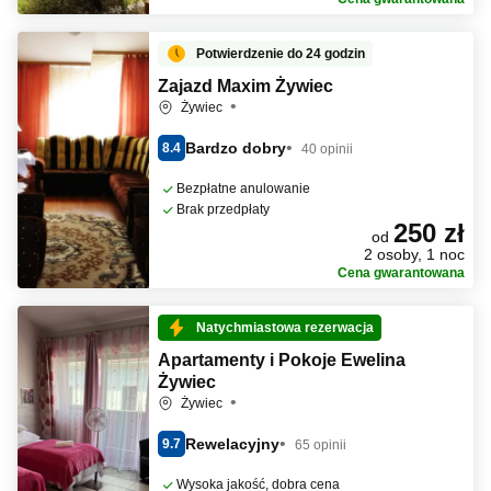
Potwierdzenie do 24 godzin
Zajazd Maxim Żywiec
Żywiec
Bardzo dobry
8.4
40 opinii
Bezpłatne anulowanie
Brak przedpłaty
250 zł
od
2 osoby, 1 noc
Cena gwarantowana
Natychmiastowa rezerwacja
Apartamenty i Pokoje Ewelina
Żywiec
Żywiec
Rewelacyjny
9.7
65 opinii
Wysoka jakość, dobra cena