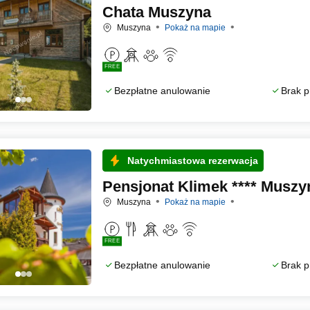
Chata Muszyna
Muszyna
Pokaż na mapie
FREE
Bezpłatne anulowanie
Brak p
Natychmiastowa rezerwacja
Pensjonat Klimek **** Muszy
Muszyna
Pokaż na mapie
FREE
Bezpłatne anulowanie
Brak p