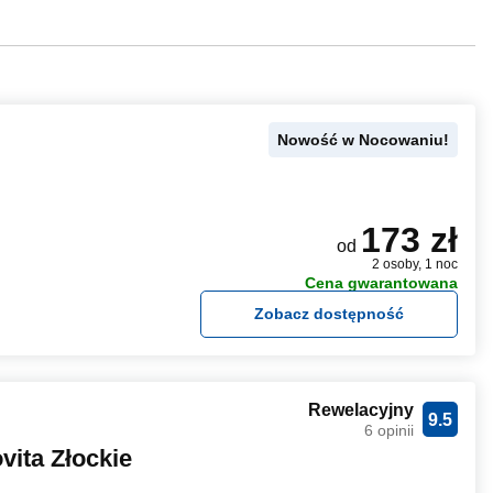
Nowość w Nocowaniu!
173 zł
od
2 osoby, 1 noc
Cena gwarantowana
Zobacz dostępność
Rewelacyjny
9.5
6 opinii
ita Złockie