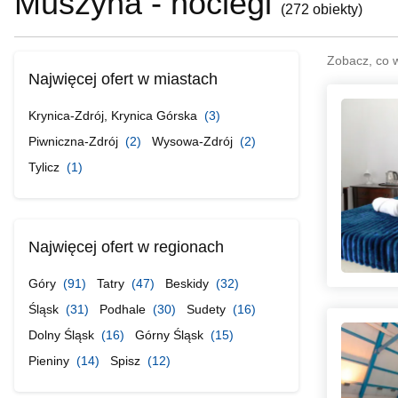
Muszyna - noclegi
(
272 obiekty
)
Zobacz, co 
Najwięcej ofert w miastach
Krynica-Zdrój, Krynica Górska
(3)
Piwniczna-Zdrój
(2)
Wysowa-Zdrój
(2)
Tylicz
(1)
Najwięcej ofert w regionach
Góry
(91)
Tatry
(47)
Beskidy
(32)
Śląsk
(31)
Podhale
(30)
Sudety
(16)
Dolny Śląsk
(16)
Górny Śląsk
(15)
Pieniny
(14)
Spisz
(12)