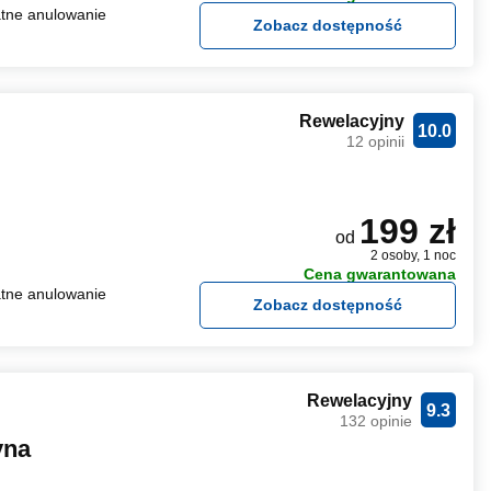
tne anulowanie
Zobacz dostępność
Rewelacyjny
10.0
12 opinii
199 zł
od
2 osoby, 1 noc
Cena gwarantowana
tne anulowanie
Zobacz dostępność
Rewelacyjny
9.3
132 opinie
yna